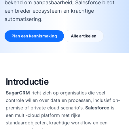
bekend om aanpasbaarheid; Salesforce biedt
Waarom CRM Force
Over ons
een breder ecosysteem en krachtige
Werken bij
automatisering.
Partners
Freelancers
Plan een kennismaking
Alle artikelen
Introductie
SugarCRM
richt zich op organisaties die veel
controle willen over data en processen, inclusief on-
premise of private cloud scenario's.
Salesforce
is
een multi-cloud platform met rijke
standaardobjecten, krachtige workflow en een