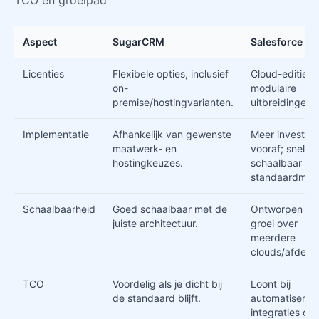
TCO en groeipad
Aspect
SugarCRM
Salesforce
Licenties
Flexibele opties, inclusief
Cloud-edities 
on-
modulaire
premise/hostingvarianten.
uitbreidingen.
Implementatie
Afhankelijk van gewenste
Meer investeri
maatwerk- en
vooraf; sneller
hostingkeuzes.
schaalbaar do
standaardmod
Schaalbaarheid
Goed schaalbaar met de
Ontworpen vo
juiste architectuur.
groei over
meerdere
clouds/afdelin
TCO
Voordelig als je dicht bij
Loont bij
de standaard blijft.
automatiserin
integraties op