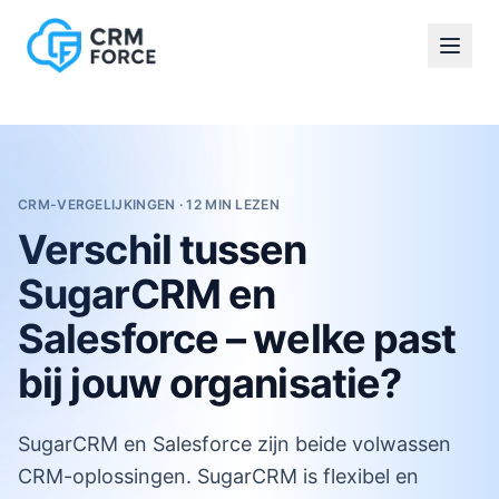
Diensten
Salesforce Quick Scan
CRM implementatie
Salesforce implementatie & inrichting
Sales Cloud implementatie
Service Cloud implementatie
Optimalisatie & functioneel beheer
CRM-VERGELIJKINGEN · 12 MIN LEZEN
Koppelingen & data-integratie
Verschil tussen
Procesautomatisering & rapportages
CRM-strategie & projectbegeleiding
SugarCRM en
Training Platform
Salesforce Training
Salesforce – welke past
Training
bij jouw organisatie?
Training Platform
Salesforce Training
Kennisserie
SugarCRM en Salesforce zijn beide volwassen
Klantverhalen
CRM-oplossingen. SugarCRM is flexibel en
Over CRM Force