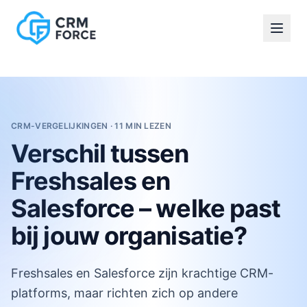
Diensten
Salesforce Quick Scan
CRM implementatie
Salesforce implementatie & inrichting
Sales Cloud implementatie
Service Cloud implementatie
Optimalisatie & functioneel beheer
CRM-VERGELIJKINGEN · 11 MIN LEZEN
Koppelingen & data-integratie
Verschil tussen
Procesautomatisering & rapportages
CRM-strategie & projectbegeleiding
Freshsales en
Training Platform
Salesforce Training
Salesforce – welke past
Training
bij jouw organisatie?
Training Platform
Salesforce Training
Kennisserie
Freshsales en Salesforce zijn krachtige CRM-
Klantverhalen
platforms, maar richten zich op andere
Over CRM Force