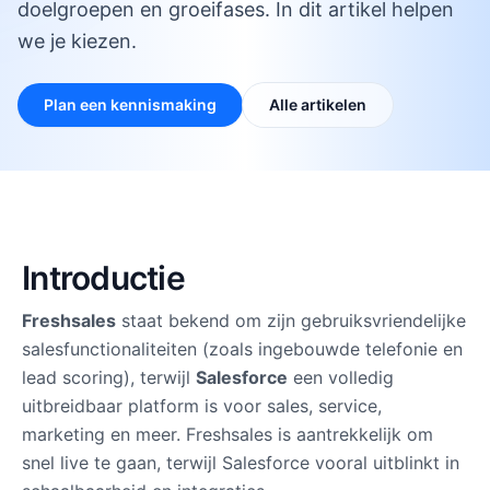
doelgroepen en groeifases. In dit artikel helpen
Waarom CRM Force
Over ons
we je kiezen.
Werken bij
Partners
Plan een kennismaking
Alle artikelen
Freelancers
Introductie
Freshsales
staat bekend om zijn gebruiksvriendelijke
salesfunctionaliteiten (zoals ingebouwde telefonie en
lead scoring), terwijl
Salesforce
een volledig
uitbreidbaar platform is voor sales, service,
marketing en meer. Freshsales is aantrekkelijk om
snel live te gaan, terwijl Salesforce vooral uitblinkt in