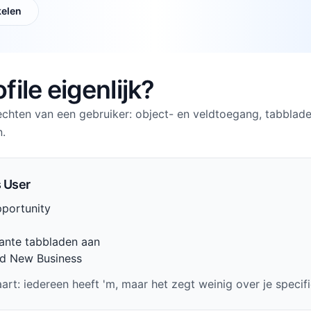
kelen
file eigenlijk?
rechten van een gebruiker: object- en veldtoegang, tabblad
n.
s User
portunity
vante tabbladen aan
ld New Business
aart: iedereen heeft 'm, maar het zegt weinig over je spec