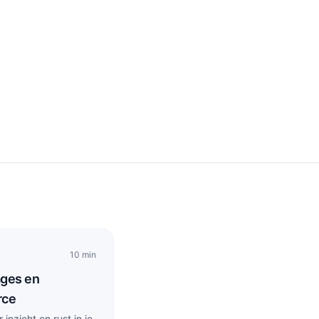
10 min
ages en
rce
nzicht en rust in je