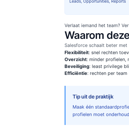
Leads, Opportunities, Reports
Verlaat iemand het team? Ver
Waarom deze
Salesforce schaalt beter met
Flexibiliteit
:
snel rechten toe
Overzicht
:
minder profielen, 
Beveiliging
:
least privilege bli
Efficiëntie
:
rechten per team o
Tip uit de praktijk
Maak één standaardprofiel
profielen moet onderhoud