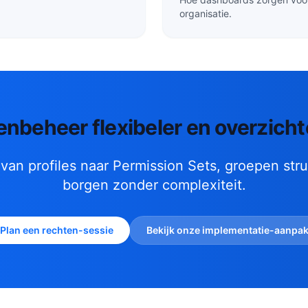
organisatie.
tenbeheer flexibeler en overzich
van profiles naar Permission Sets, groepen stru
borgen zonder complexiteit.
Plan een rechten-sessie
Bekijk onze implementatie-aanpa