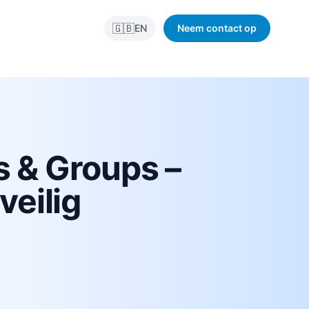
🇬🇧
EN
Neem contact op
s & Groups –
veilig