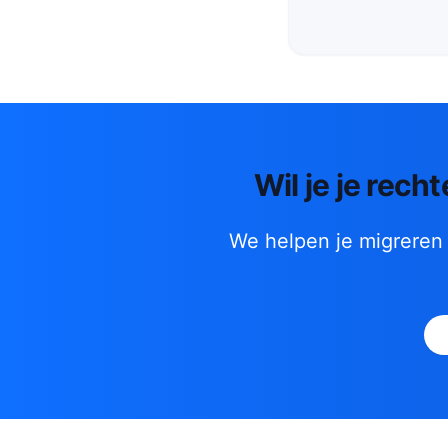
Wil je je rech
We helpen je migreren 