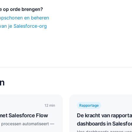
ce op orde brengen?
 opschonen en beheren
van je Salesforce-org
en
12 min
Rapportage
met Salesforce Flow
De kracht van rapport
dashboards in Salesfo
w processen automatiseert —
Hoe dashboards zorgen voor i