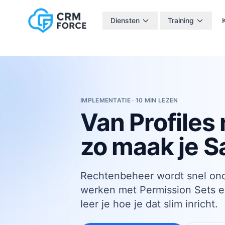
Diensten
Diensten
Training
Salesforce Quick Scan
CRM implementatie
Salesforce implementatie & inrichting
Sales Cloud implementatie
Service Cloud implementatie
Optimalisatie & functioneel beheer
Koppelingen & data-integratie
IMPLEMENTATIE · 10 MIN LEZEN
Procesautomatisering & rapportages
Van Profiles
CRM-strategie & projectbegeleiding
Training Platform
zo maak je Sa
Salesforce Training
Training
Training Platform
Rechtenbeheer wordt snel ono
Salesforce Training
werken met Permission Sets en
Kennisserie
leer je hoe je dat slim inricht.
Klantverhalen
Over CRM Force