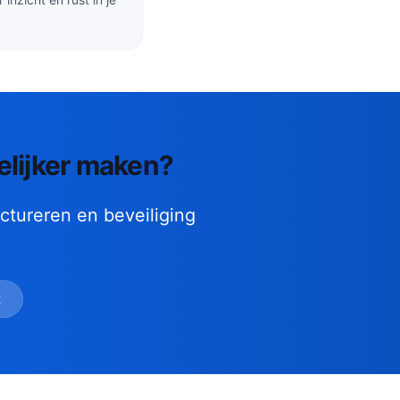
telijker maken?
ctureren en beveiliging
k