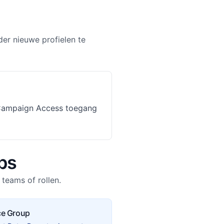
der nieuwe profielen te
et Campaign Access toegang
ps
teams of rollen.
ce Group