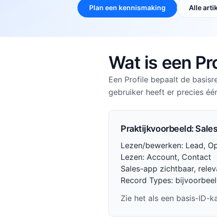
Waarom CRM Force
Plan een kennismaking
Alle arti
Over ons
Werken bij
Partners
Freelancers
Wat is een Pro
Een Profile bepaalt de basis
gebruiker heeft er precies éé
Praktijkvoorbeeld: Sale
Lezen/bewerken: Lead, Op
Lezen: Account, Contact
Sales-app zichtbaar, rele
Record Types: bijvoorbee
Zie het als een basis-ID-k