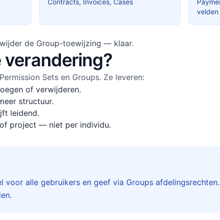
Contracts, Invoices, Cases
Paymen
velden
wijder de Group-toewijzing — klaar.
 verandering?
 Permission Sets en Groups. Ze leveren:
voegen of verwijderen.
meer structuur.
jft leidend.
f project — niet per individu.
 voor alle gebruikers en geef via Groups afdelingsrechten
en.